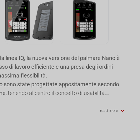
a linea IQ, la nuova versione del palmare Nano è
usso di lavoro efficiente e una presa degli ordini
massima flessibilità.
 sono state progettate appositamente secondo
one
, tenendo al centro il concetto di usabilità,
 intuitiva, un’esperienza d’uso assolutamente
atteria senza precedenti.