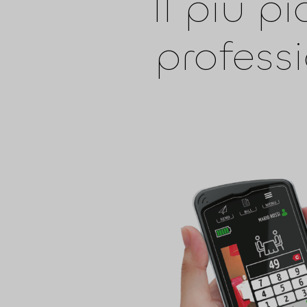
Il più p
professi