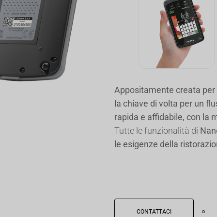
Appositamente creata per l
la chiave di volta per un fl
rapida e affidabile, con la 
Tutte le funzionalità di
Nano
le esigenze della ristorazi
garantendo una navigazione
fluida e una durata della b
CONTATTACI