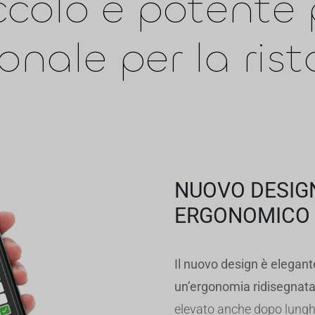
iccolo e potent
onale per la ris
NUOVO DESIG
ERGONOMICO
Il nuovo design è elegant
un’ergonomia ridisegnat
elevato anche dopo lunghi 