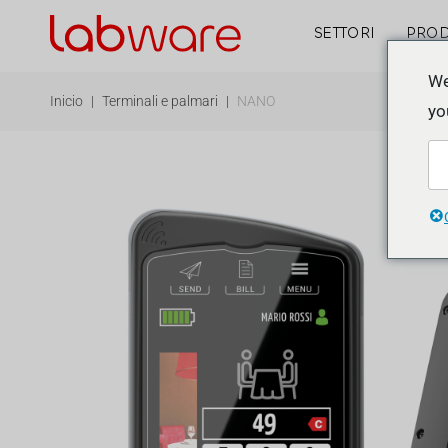
SETTORI
PROD
We
Inicio
|
Terminali e palmari
|
NANO
yo