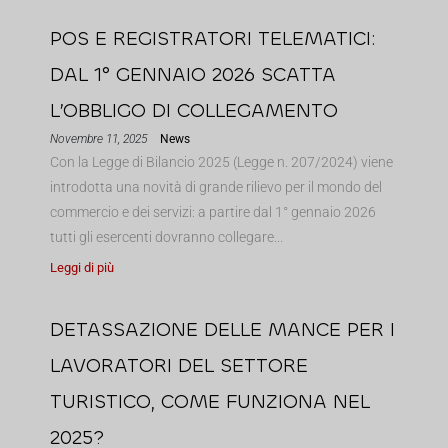
POS E REGISTRATORI TELEMATICI:
DAL 1° GENNAIO 2026 SCATTA
L’OBBLIGO DI COLLEGAMENTO
Novembre 11, 2025
News
Con la Legge di Bilancio 2025 (Legge n. 207/2024) viene
introdotta una novità di grande rilievo per il mondo del
commercio e dei servizi: a partire dal 1° gennaio 2026
tutti gli esercenti dovranno collegare...
Leggi di più
DETASSAZIONE DELLE MANCE PER I
LAVORATORI DEL SETTORE
TURISTICO, COME FUNZIONA NEL
2025?