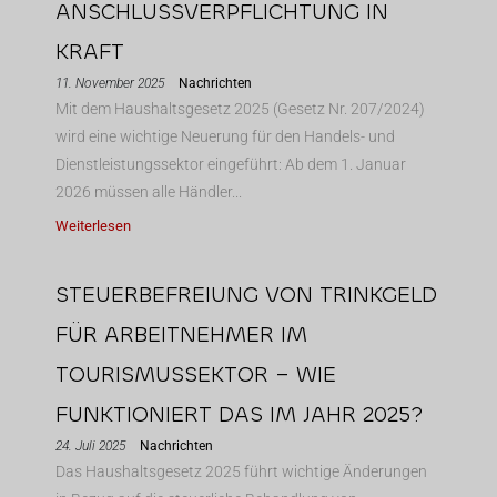
ANSCHLUSSVERPFLICHTUNG IN
KRAFT
11. November 2025
Nachrichten
Mit dem Haushaltsgesetz 2025 (Gesetz Nr. 207/2024)
wird eine wichtige Neuerung für den Handels- und
Dienstleistungssektor eingeführt: Ab dem 1. Januar
2026 müssen alle Händler...
Weiterlesen
STEUERBEFREIUNG VON TRINKGELD
FÜR ARBEITNEHMER IM
TOURISMUSSEKTOR – WIE
FUNKTIONIERT DAS IM JAHR 2025?
24. Juli 2025
Nachrichten
Das Haushaltsgesetz 2025 führt wichtige Änderungen