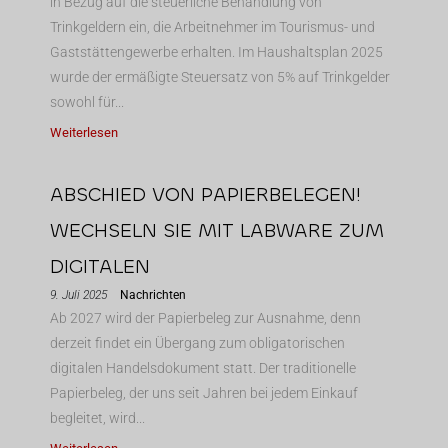
in Bezug auf die steuerliche Behandlung von
Trinkgeldern ein, die Arbeitnehmer im Tourismus- und
Gaststättengewerbe erhalten. Im Haushaltsplan 2025
wurde der ermäßigte Steuersatz von 5% auf Trinkgelder
sowohl für...
Weiterlesen
ABSCHIED VON PAPIERBELEGEN!
WECHSELN SIE MIT LABWARE ZUM
DIGITALEN
9. Juli 2025
Nachrichten
Ab 2027 wird der Papierbeleg zur Ausnahme, denn
derzeit findet ein Übergang zum obligatorischen
digitalen Handelsdokument statt. Der traditionelle
Papierbeleg, der uns seit Jahren bei jedem Einkauf
begleitet, wird...