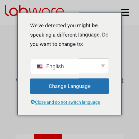
We've detected you might be
speaking a different language. Do
you want to change to:
Drucker und
Zubehör
English
Vertrauen Sie auf unsere Drucker mit
Change Language
kompaktem Design und
Close and do not switch language
hervorragender Leistung.