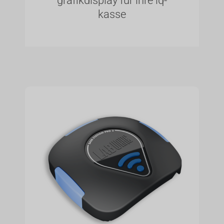
grafikdisplay für ihre iq-
kasse