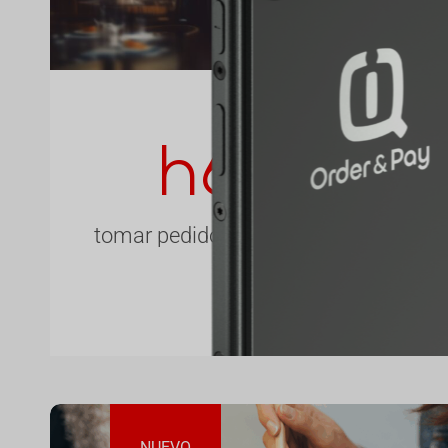
h6 ultra 
tomar pedidos y realizar pagos, todo
NUEVO