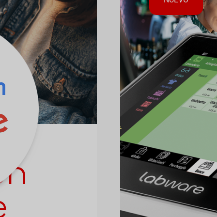
on
smar
e
déjese sorpren