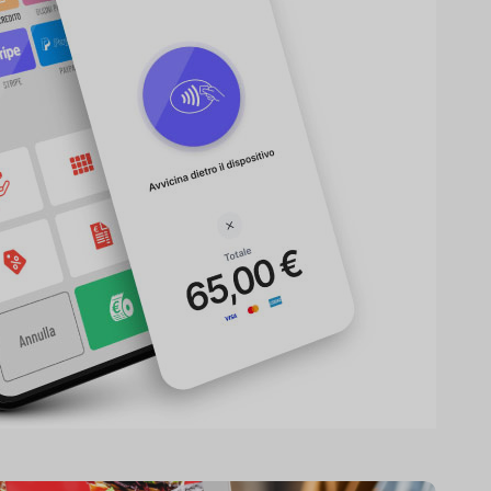
iq order
 personal de sala tendrá la posibilidad
s y finalizar los pagos con un único
dispositivo.