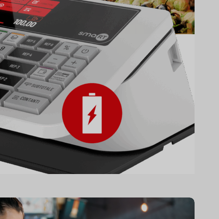
mart-a
ueva caja registradora telemática con
les integradas, el aliado perfecto para
onar tu negocio ambulante.