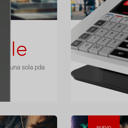
ble
s
 con una sola pda
smart-a es la n
baterías recargab
gesti
NUEVO