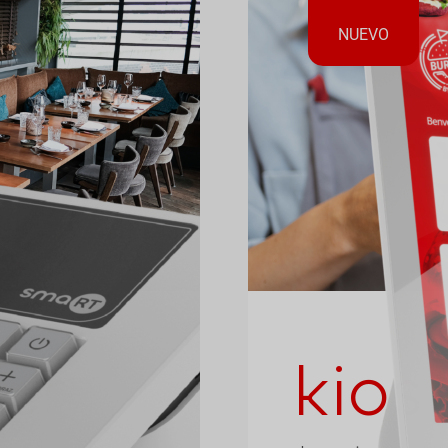
NUEVO
cr
kiosk