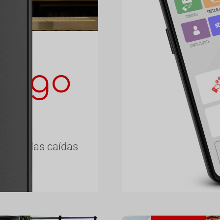
pago
h6
con iq order, tu
de tomar pedido
polvo y las caídas