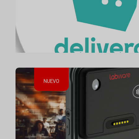
recibe los pedidos de deliveroo direc
en la cocina, sin pasos ma
NUEVO