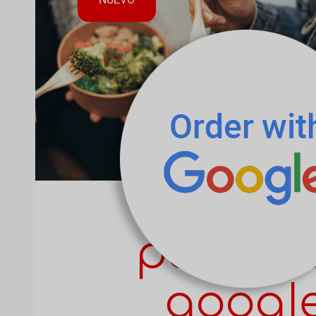
pedir c
googl