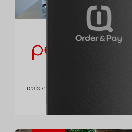
pedido y 
móvil 
resistente al contacto con el agua, el 
accidentales.